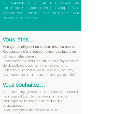
En supervision je vis ma valeur de
transmission en soutenant le développement
professionel continu des praticiens des
métiers de la relation.
Vous êtes…
Manager ou dirigeant du secteur privé ou public.
Responsable d'une équipe devant faire face à un
défi ou un changement.
Professionel vivant une situation d'atypisme et
de décallage avec son environnement.
Praticien d’un métier de la relation (coach,
psycholoque ; mais aussi manager ou DRH)
Vous souhaitez…
Être accompagné dans votre développement
managérial (accès au niveau manager,
manager de manager ou manager
stratégique).
Lever une difficulté personnelle ou