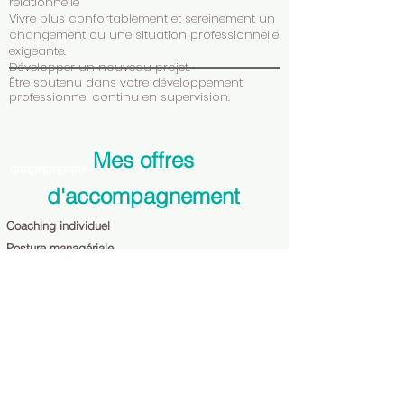
relationnelle
Vivre plus confortablement et sereinement un
changement ou une situation professionnelle
exigeante.
Développer un nouveau projet.
Être soutenu dans votre développement
professionnel continu en supervision.
Mes offres
qqqgqgqgqqst
d'accompagnement
Coaching individuel
Posture managériale
Transition professionnelle
Profil atypique (haute sensibilité, haut
potentiel intellectuel)
Coaching d'équipe
Transformation et créativité
Crise et changement