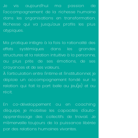
Je vis aujourd'hui ma passion de
l'accompagnement de la richesse humaine
dans les organisations en transformation.
Richesse qui va jusqu'aux profils les plus
atypiques.
Ma pratique intègre à la fois la rationalité des
effets systémiques dans les grandes
structures et la relation intuitive à la personne,
au plus près de ses émotions, de ses
croyances et de ses valeurs.
À l'articulation entre l'intime et l'institutionnel, je
déploie un accompagnement fondé sur la
relation qui fait la part belle au jeu(je) et au
récit.
En co-développement ou en coaching
d'équipe, je mobilise les capacités d'auto-
apprentissage des collectifs de travail. Je
m'émerveille toujours de la puissance libérée
par des relations humaines vivantes.