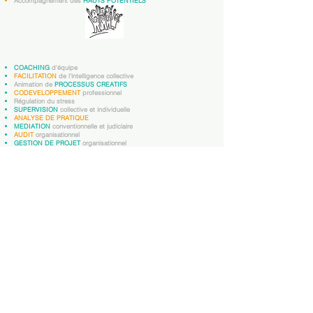
Accompagnement des
HAUTS POTENTIELS
COACHING
d'équipe
FACILITATION
de l'intelligence collective
Animation de
PROCESSUS CREATIFS
CODEVELOPPEMENT
professionnel
Régulation du stress
SUPERVISION
colle
ctive et individuelle
ANALYSE DE PRATIQUE
MEDIATION
conventionnelle et judiciaire
AUDIT
organisationnel
GESTION DE PROJET
organisationnel
CONDUITE
du changement
Ateliers
MANAGEMENT
,
Formation des professionnels de l'
ACCOMPAGNEMENT
,
Formation animation
CODEVELOPPEMENT
La Maison des possibles
147 rue du corps de garde
44100 NANTES
147possibles@gmail.com