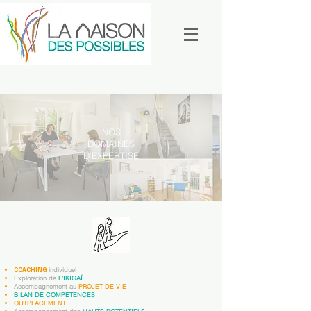
NOS
DOMAINES
D'EXPERTISE
COACHING
individuel
Exploration de
L'IKIGAÏ
Accompagnement au
PROJET DE VIE
BILAN DE COMPETENCES
OUTPLACEMENT